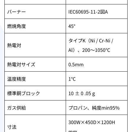
バーナー
IEC60695-11-2図A
燃焼角度
45°
タイプK（Ni / Cr-Ni /
熱電対
Al）、200〜1050℃
熱電対サイズ
0.5mm
温度精度
1℃
標準銅ブロック
10 ± 0 .05 g
ガス供給
プロパン、純度min95%
300W×450D×1200H
寸法
mm