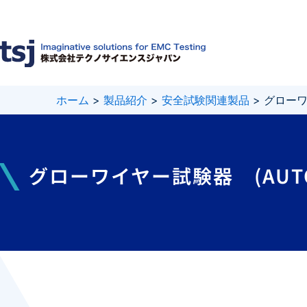
内
容
を
ス
キ
ッ
プ
ホーム
>
製品紹介
>
安全試験関連製品
>
グローワ
グローワイヤー試験器 (AUTO-