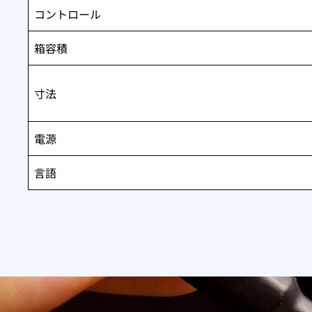
コントロール
箱容積
寸法
電源
言語