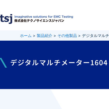
内
容
を
ス
キ
ッ
プ
ホーム
>
製品紹介
>
その他製品
>
デジタルマルチメ
デジタルマルチメーター1604