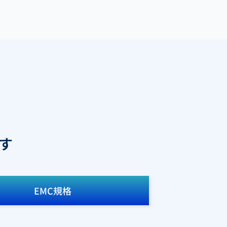
す
EMC規格