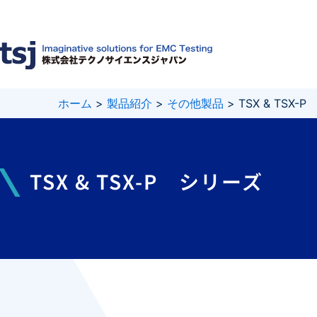
内
容
を
ス
キ
ッ
プ
ホーム
>
製品紹介
>
その他製品
>
TSX & TSX-
TSX & TSX-P シリーズ