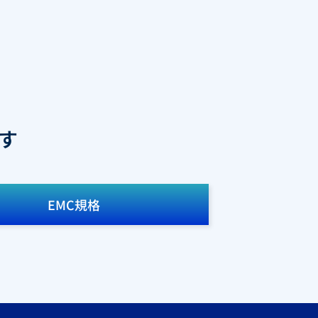
す
EMC規格