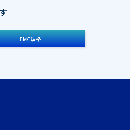
す
EMC規格