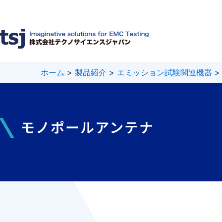
内
容
を
ス
キ
ッ
プ
ホーム
>
製品紹介
>
エミッション試験関連機器
モノポールアンテナ