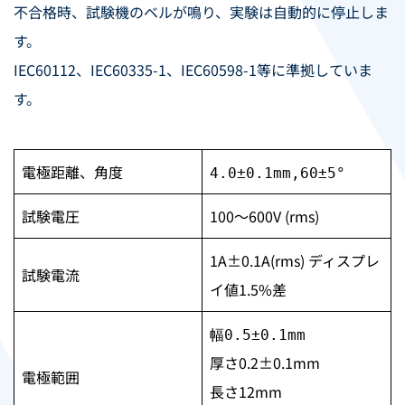
不合格時、試験機のベルが鳴り、実験は自動的に停止しま
す。
IEC60112、IEC60335-1、IEC60598-1等に準拠していま
す。
電極距離、角度
4.0±0.1mm,60±5°
試験電圧
100～600V (rms)
1A±0.1A(rms) ディスプレ
試験電流
イ値1.5%差
幅0.5±0.1mm
厚さ0.2±0.1mm
電極範囲
長さ12mm