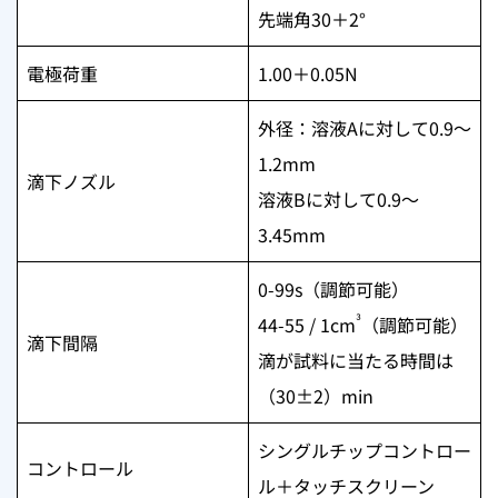
先端角30＋2°
電極荷重
1.00＋0.05N
外径：溶液Aに対して0.9〜
1.2mm
滴下ノズル
溶液Bに対して0.9〜
3.45mm
0-99s（調節可能）
³
44-55 / 1cm
（調節可能）
滴下間隔
滴が試料に当たる時間は
（30±2）min
シングルチップコントロー
コントロール
ル＋タッチスクリーン